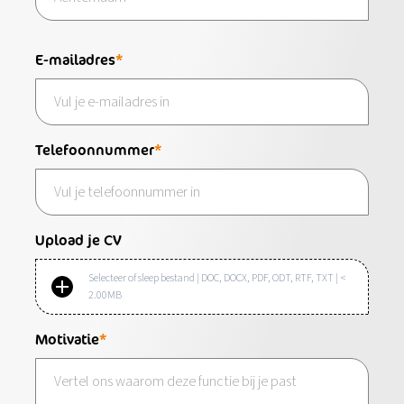
E-mailadres
Telefoonnummer
Upload je CV
Selecteer of sleep bestand | DOC, DOCX, PDF, ODT, RTF, TXT | <
2.00MB
Motivatie