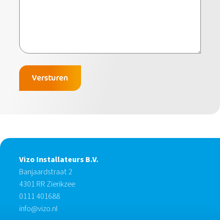
Versturen
Vizo Installateurs B.V.
Banjaardstraat 2
4301 RR Zierikzee
0111 401688
info@vizo.nl